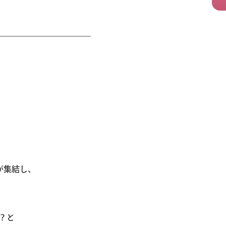
が集結し、
？と