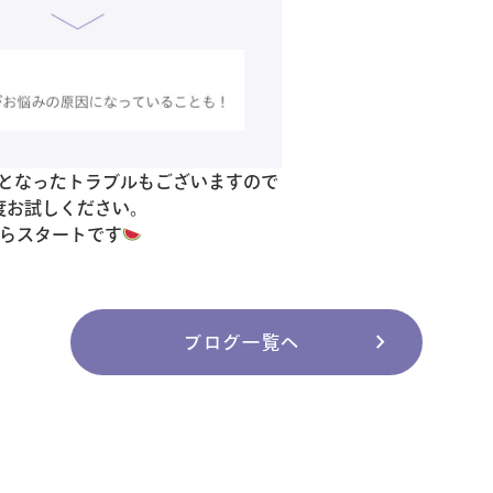
となったトラブルもございますので
度お試しください。
からスタートです
chevron_right
ブログ一覧へ