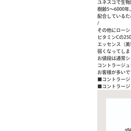
ユネスコで生物
樹齢5～600
配合しているた
/
その他にローシ
ビタミンCの2
エッセンス（美
弱くなってしま
お値段は通常シ
コントラージュ
お客様が多いで
■コントラージ
■コントラージ