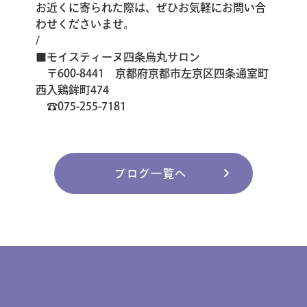
お近くに寄られた際は、ぜひお気軽にお問い合
わせくださいませ。
/
■モイスティーヌ四条烏丸サロン
〒600-8441 京都府京都市左京区四条通室町
西入鶏鉾町474
☎075-255-7181
chevron_right
ブログ一覧へ